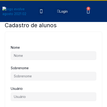
Ir
para
0
Carrin
Menu
Login
o
FALE CONOSCO
conteúdo
Cadastro de alunos
Nome
Sobrenome
Usuário