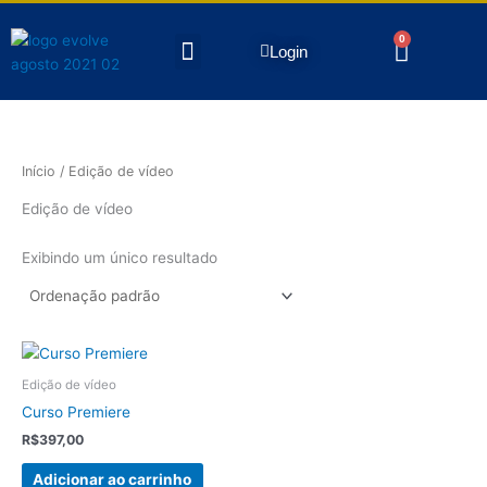
Ir
para
Menu
0
Carrin
Login
FALE CONOSCO
o
conteúdo
Início
/ Edição de vídeo
Edição de vídeo
Exibindo um único resultado
Edição de vídeo
Curso Premiere
R$
397,00
Adicionar ao carrinho